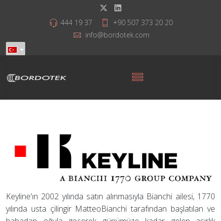
444 19 37
+90 507 373 20 20
info@bordotek.com
Keyline'ın 2002 yılında satın alınmasıyla Bianchi ailesi, 1770
yılında usta çilingir MatteoBianchi tarafından başlatılan ve
babadan oğula geçerek günümüze kadar gelen asırlık