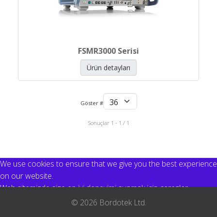
FSMR3000 Serisi
Ürün detayları
Göster #
Sonuçlar 1 - 1 / 1
We use cookies to ensure that we give you the best experience
on our website.
Web sitemizde size en iyi deneyimi sunmak için çerezler
kullanıyoruz.
© 2026 Bordotek Ltd.
I accept / Kabul et